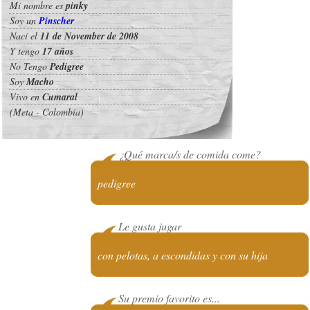
Mi nombre es
pinky
Soy un
Pinscher
Nací el
11 de November de 2008
Y tengo
17 años
No Tengo
Pedigree
Soy
Macho
Vivo en
Cumaral
(Meta - Colombia)
¿Qué marca/s de comida come?
pedigree
Le gusta jugar
con pelotas, a escondidas y con su hija
Su premio favorito es...