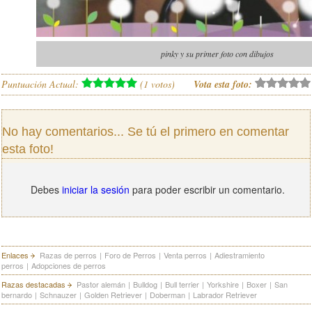
pinky y su primer foto con dibujos
Puntuación Actual:
(
1
votos)
Vota esta foto:
No hay comentarios... Se tú el primero en comentar
esta foto!
Debes
iniciar la sesión
para poder escribir un comentario.
Enlaces
Razas de perros
|
Foro de Perros
|
Venta perros
|
Adiestramiento
perros
|
Adopciones de perros
Razas destacadas
Pastor alemán
|
Bulldog
|
Bull terrier
|
Yorkshire
|
Boxer
|
San
bernardo
|
Schnauzer
|
Golden Retriever
|
Doberman
|
Labrador Retriever