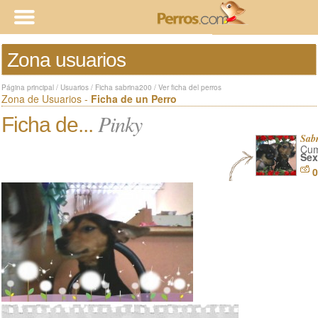
Zona usuarios
Página principal
/
Usuarios
/
Ficha sabrina200
/
Ver ficha del perros
Zona de Usuarios -
Ficha de un Perro
Pinky
Ficha de...
Sab
Cum
Sex
0