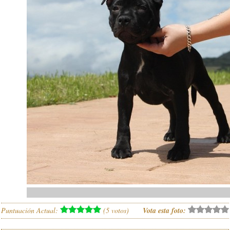
Puntuación Actual:
(
5
votos)
Vota esta foto: