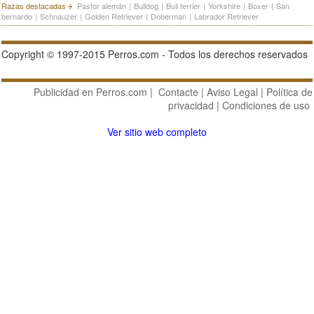
Razas destacadas
Pastor alemán
|
Bulldog
|
Bull terrier
|
Yorkshire
|
Boxer
|
San
bernardo
|
Schnauzer
|
Golden Retriever
|
Doberman
|
Labrador Retriever
Copyright © 1997-2015 Perros.com - Todos los derechos reservados
Publicidad en Perros.com
|
Contacte
|
Aviso Legal
|
Política de
privacidad
|
Condiciones de uso
Ver sitio web completo