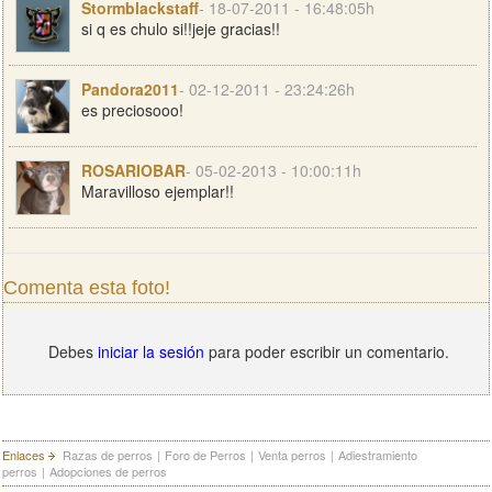
Stormblackstaff
- 18-07-2011 - 16:48:05h
si q es chulo si!!jeje gracias!!
Pandora2011
- 02-12-2011 - 23:24:26h
es preciosooo!
ROSARIOBAR
- 05-02-2013 - 10:00:11h
Maravilloso ejemplar!!
Comenta esta foto!
Debes
iniciar la sesión
para poder escribir un comentario.
Enlaces
Razas de perros
|
Foro de Perros
|
Venta perros
|
Adiestramiento
perros
|
Adopciones de perros