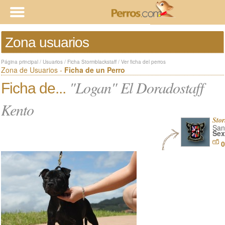
Zona usuarios
Página principal
/
Usuarios
/
Ficha Stormblackstaff
/
Ver ficha del perros
Zona de Usuarios -
Ficha de un Perro
"Logan" El Doradostaff
Ficha de...
Kento
Stor
San
Sex
0