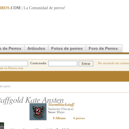
RROS
.COM
| La Comunidad de
perros
!
s de Perros
Artículos
Fotos de perros
Foro de Perros
Contraseña
No recuerdo mi contra
del perros
affgold Kate Ansten
Stormblackstaff
Santurtzi (Vizcaya)
Sexo:
Mujer
0 Albums
4 perros