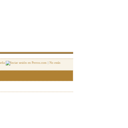
seña
|
No estás