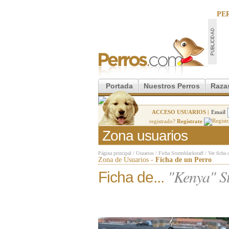
PE
Portada
Nuestros Perros
Raza
ACCESO USUARIOS |
Email
registrado?
Regístrate
Zona usuarios
Página principal
/
Usuarios
/
Ficha Stormblackstaff
/
Ver ficha 
Zona de Usuarios -
Ficha de un Perro
"Kenya" St
Ficha de...