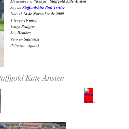
Mi nombre es
"Kenya" Staffgold Kate Ansten
Soy un
Staffordshire Bull Terrier
Nací el
14 de November de 2009
Y tengo
16 años
Tengo
Pedigree
Soy
Hembra
Vivo en
Santurtzi
(Vizcaya - Spain)
affgold Kate Ansten