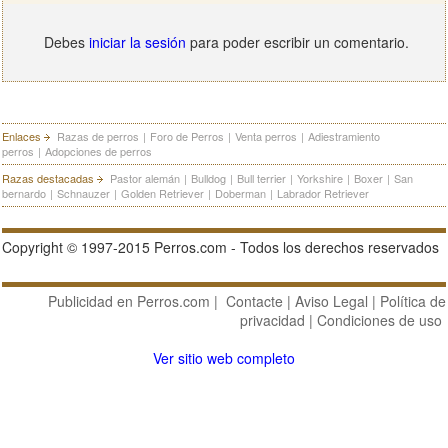
Debes
iniciar la sesión
para poder escribir un comentario.
Enlaces
Razas de perros
|
Foro de Perros
|
Venta perros
|
Adiestramiento
perros
|
Adopciones de perros
Razas destacadas
Pastor alemán
|
Bulldog
|
Bull terrier
|
Yorkshire
|
Boxer
|
San
bernardo
|
Schnauzer
|
Golden Retriever
|
Doberman
|
Labrador Retriever
Copyright © 1997-2015 Perros.com - Todos los derechos reservados
Publicidad en Perros.com
|
Contacte
|
Aviso Legal
|
Política de
privacidad
|
Condiciones de uso
Ver sitio web completo