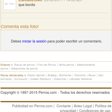
que bonito
Comenta esta foto!
Debes
iniciar la sesión
para poder escribir un comentario.
Enlaces
Razas de perros
|
Foro de Perros
|
Venta perros
|
Adiestramiento
perros
|
Adopciones de perros
Razas destacadas
Pastor alemán
|
Bulldog
|
Bull terrier
|
Yorkshire
|
Boxer
|
San
bernardo
|
Schnauzer
|
Golden Retriever
|
Doberman
|
Labrador Retriever
Copyright © 1997-2015 Perros.com - Todos los derechos reservados
Publicidad en Perros.com
|
Contacte
|
Aviso Legal
|
Política de
privacidad
|
Condiciones de uso