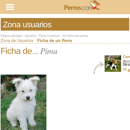
Zona usuarios
Página principal
/
Usuarios
/
Ficha Carminaa
/
Ver ficha del perros
Zona de Usuarios -
Ficha de un Perro
Pimu
Ficha de...
Car
Apo
Sex
0