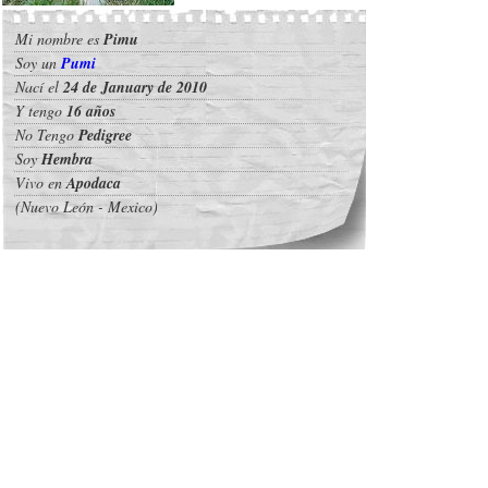
Mi nombre es
Pimu
Soy un
Pumi
Nací el
24 de January de 2010
Y tengo
16 años
No Tengo
Pedigree
Soy
Hembra
Vivo en
Apodaca
(Nuevo León - Mexico)