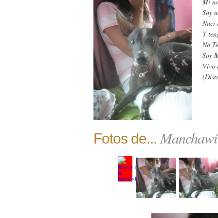
Mi n
Soy 
Nací 
Y te
No T
Soy
M
Vivo
(Dist
Manchawi 
Fotos de...