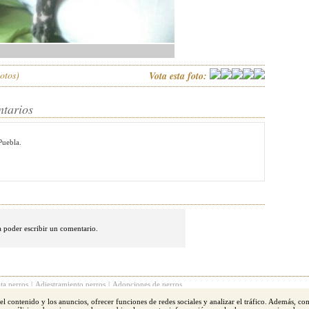
otos)
Vota esta foto:
ntarios
Puebla.
 poder escribir un comentario.
ta perros
|
Adiestramiento perros
|
Adopciones de perros
 el contenido y los anuncios, ofrecer funciones de redes sociales y analizar el tráfico. Además, c
l terrier
|
Yorkshire
|
Boxer
|
San bernardo
|
Schnauzer
|
Golden Retriever
|
Doberman
|
Labrad