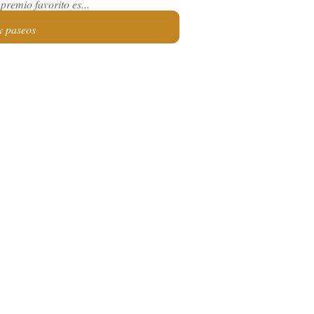
premio favorito es...
y paseos