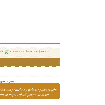
seña
|
No estás
 gusta jugar
 con sus peluches y pelotas pasa mucho
on su papa cahuil perro cosmico