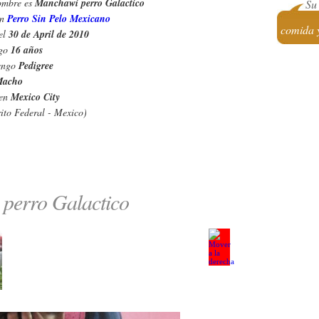
ombre es
Manchawi perro Galactico
Su 
un
Perro Sin Pelo Mexicano
comida 
el
30 de April de 2010
ngo
16 años
engo
Pedigree
acho
 en
Mexico City
rito Federal - Mexico)
perro Galactico