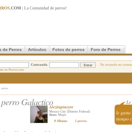
RROS
.COM
| La Comunidad de
perros
!
s de Perros
Artículos
Fotos de perros
Foro de Perros
Contraseña
No recuerdo mi contra
l perros
perro Galactico
Le
Alezitapineyro
le gusta
Mexico City (Distrito Federal)
Sexo:
Mujer
tiempo c
0 Albums
2 perros