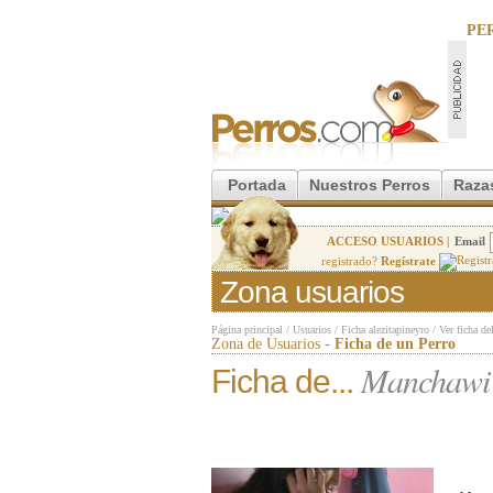
PE
Portada
Nuestros Perros
Raza
ACCESO USUARIOS |
Email
registrado?
Regístrate
Zona usuarios
Página principal
/
Usuarios
/
Ficha alezitapineyro
/
Ver ficha de
Zona de Usuarios -
Ficha de un Perro
Manchawi 
Ficha de...