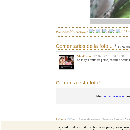
Puntuación Actual:
(
1
v
1 come
Comentarios de la foto...
MvzOmar
- 12-09-2012 - 00:27:36h
Es muy bonito tu perro, saludos desde 
Comenta esta foto!
Debes
iniciar la sesión
para
Enlaces
Razas de perros
|
Foro de Perros
|
Ven
Las cookies de este sitio web se usan para personalizar
Razas destacadas
Pastor alemán
|
Bulldog
|
Bul