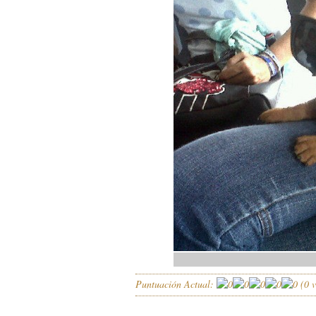
Puntuación Actual:
(
0
v