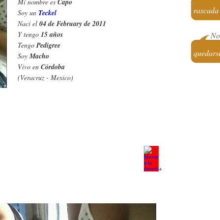
Mi nombre es
Capo
rascada
Soy un
Teckel
Nací el
04 de February de 2011
Y tengo
15 años
No 
Tengo
Pedigree
quedarse
Soy
Macho
Vivo en
Córdoba
(Veracruz - Mexico)