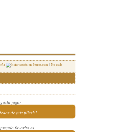
seña
|
No estás
 gusta jugar
dedos de mis piies!!!
premio favorito es...