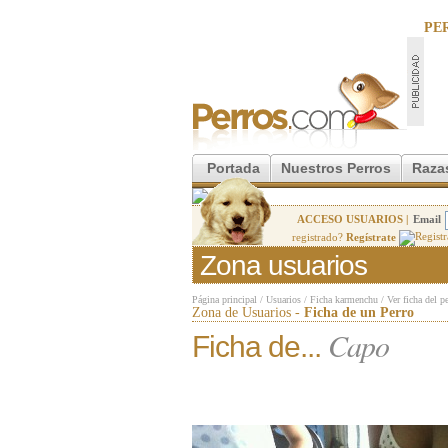
PE
Portada
Nuestros Perros
Raza
ACCESO USUARIOS |
Email
registrado?
Regístrate
Zona usuarios
Página principal
/
Usuarios
/
Ficha karmenchu
/
Ver ficha del p
Zona de Usuarios -
Ficha de un Perro
Capo
Ficha de...