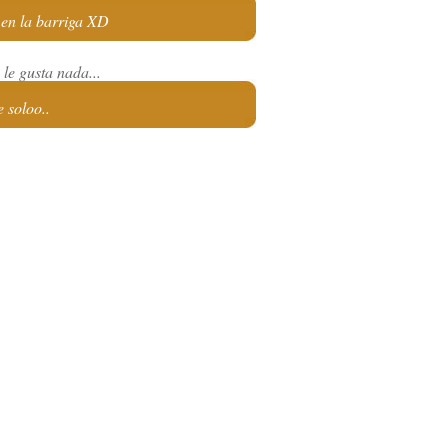
 en la barriga XD
le gusta nada...
 soloo..