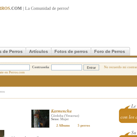
RROS
.COM
| La Comunidad de
perros
!
s de Perros
Artículos
Fotos de perros
Foro de Perros
Contraseña
No recuerdo mi contra
erros
Le
Karmenchu
con los 
Córdoba (Veracruz)
Sexo:
Mujer
2 Albums
5 perros
Su 