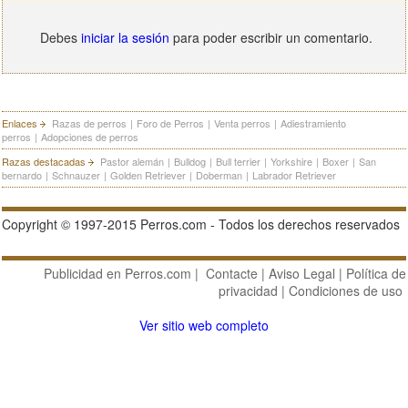
Debes
iniciar la sesión
para poder escribir un comentario.
Enlaces
Razas de perros
|
Foro de Perros
|
Venta perros
|
Adiestramiento
perros
|
Adopciones de perros
Razas destacadas
Pastor alemán
|
Bulldog
|
Bull terrier
|
Yorkshire
|
Boxer
|
San
bernardo
|
Schnauzer
|
Golden Retriever
|
Doberman
|
Labrador Retriever
Copyright © 1997-2015 Perros.com - Todos los derechos reservados
Publicidad en Perros.com
|
Contacte
|
Aviso Legal
|
Política de
privacidad
|
Condiciones de uso
Ver sitio web completo