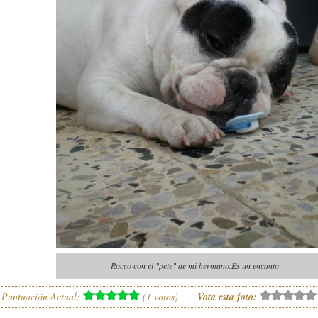
Rocco con el "pete" de mi hermano.Es un encanto
Puntuación Actual:
(
1
votos)
Vota esta foto: