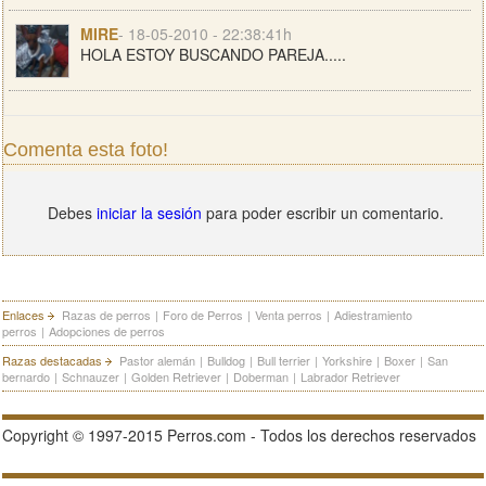
MIRE
- 18-05-2010 - 22:38:41h
HOLA ESTOY BUSCANDO PAREJA.....
Comenta esta foto!
Debes
iniciar la sesión
para poder escribir un comentario.
Enlaces
Razas de perros
|
Foro de Perros
|
Venta perros
|
Adiestramiento
perros
|
Adopciones de perros
Razas destacadas
Pastor alemán
|
Bulldog
|
Bull terrier
|
Yorkshire
|
Boxer
|
San
bernardo
|
Schnauzer
|
Golden Retriever
|
Doberman
|
Labrador Retriever
Copyright © 1997-2015 Perros.com - Todos los derechos reservados