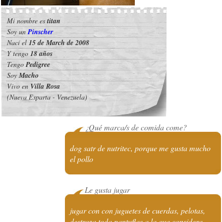
Mi nombre es
titan
Soy un
Pinscher
Nací el
15 de March de 2008
Y tengo
18 años
Tengo
Pedigree
Soy
Macho
Vivo en
Villa Rosa
(Nueva Esparta - Venezuela)
¿Qué marca/s de comida come?
dog satr de nutritec, porque me gusta mucho
el pollo
Le gusta jugar
jugar con con juguetes de cuerdas, pelotas,
destroza toda pantuflas a la que considera