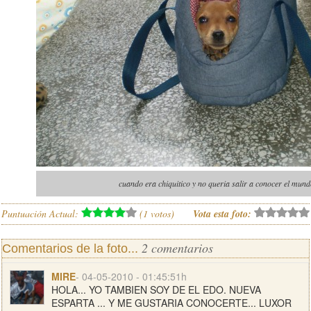
cuando era chiquitico y no queria salir a conocer el mun
Puntuación Actual:
(
1
votos)
Vota esta foto:
2 comentarios
Comentarios de la foto...
MIRE
- 04-05-2010 - 01:45:51h
HOLA... YO TAMBIEN SOY DE EL EDO. NUEVA
ESPARTA ... Y ME GUSTARIA CONOCERTE... LUXOR