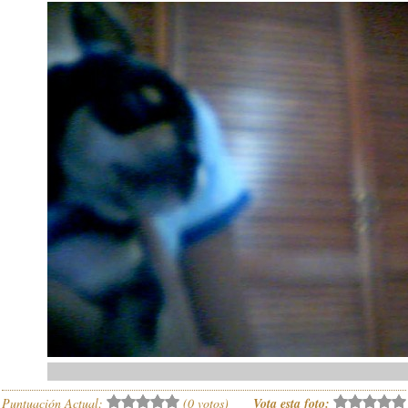
Puntuación Actual:
(
0
votos)
Vota esta foto: