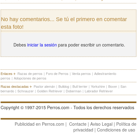
No hay comentarios... Se tú el primero en comentar
esta foto!
Debes
iniciar la sesión
para poder escribir un comentario.
Enlaces
Razas de perros
|
Foro de Perros
|
Venta perros
|
Adiestramiento
perros
|
Adopciones de perros
Razas destacadas
Pastor alemán
|
Bulldog
|
Bull terrier
|
Yorkshire
|
Boxer
|
San
bernardo
|
Schnauzer
|
Golden Retriever
|
Doberman
|
Labrador Retriever
Copyright © 1997-2015 Perros.com - Todos los derechos reservados
Publicidad en Perros.com
|
Contacte
|
Aviso Legal
|
Política de
privacidad
|
Condiciones de uso