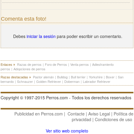
Comenta esta foto!
Debes
iniciar la sesión
para poder escribir un comentario.
Enlaces
Razas de perros
|
Foro de Perros
|
Venta perros
|
Adiestramiento
perros
|
Adopciones de perros
Razas destacadas
Pastor alemán
|
Bulldog
|
Bull terrier
|
Yorkshire
|
Boxer
|
San
bernardo
|
Schnauzer
|
Golden Retriever
|
Doberman
|
Labrador Retriever
Copyright © 1997-2015 Perros.com - Todos los derechos reservados
Publicidad en Perros.com
|
Contacte
|
Aviso Legal
|
Política de
privacidad
|
Condiciones de uso
Ver sitio web completo