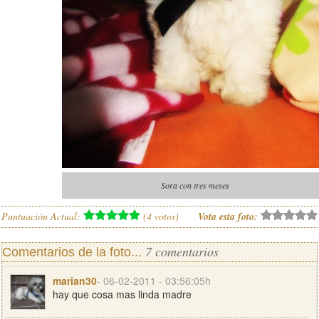
Sora con tres meses
Puntuación Actual:
(
4
votos)
Vota esta foto:
7 comentarios
Comentarios de la foto...
marian30
- 06-02-2011 - 03:56:05h
hay que cosa mas linda madre