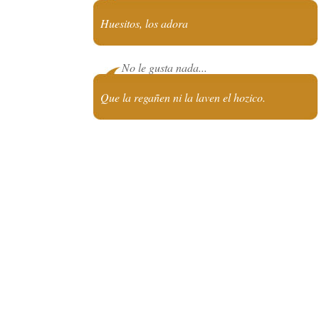
Huesitos, los adora
No le gusta nada...
Que la regañen ni la laven el hozico.