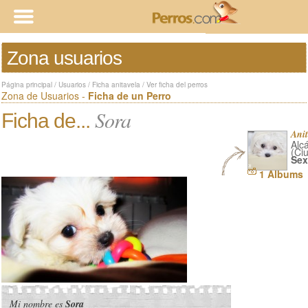
Zona usuarios
Página principal
/
Usuarios
/
Ficha anitavela
/
Ver ficha del perros
Zona de Usuarios -
Ficha de un Perro
Sora
Ficha de...
Anit
Alc
(Ci
Sex
1 Albums
Mi nombre es
Sora