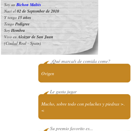
Soy un
Bichon Maltés
Nací el
02 de September de 2010
Y tengo
15 años
Tengo
Pedigree
Soy
Hembra
Vivo en
Alcázar de San Juan
(Ciudad Real - Spain)
¿Qué marca/s de comida come?
Origen
Le gusta jugar
Mucho, sobre todo con peluches y piedras >.
<
Su premio favorito es...