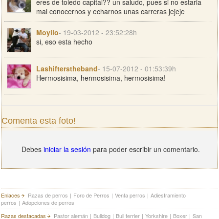
eres de toledo capital?? un saludo, pues si no estaria
mal conocernos y echarnos unas carreras jejeje
Moyilo
- 19-03-2012 - 23:52:28h
si, eso esta hecho
Lashifterstheband
- 15-07-2012 - 01:53:39h
Hermosisima, hermosisima, hermosisima!
Comenta esta foto!
Debes
iniciar la sesión
para poder escribir un comentario.
Enlaces
Razas de perros
|
Foro de Perros
|
Venta perros
|
Adiestramiento
perros
|
Adopciones de perros
Razas destacadas
Pastor alemán
|
Bulldog
|
Bull terrier
|
Yorkshire
|
Boxer
|
San