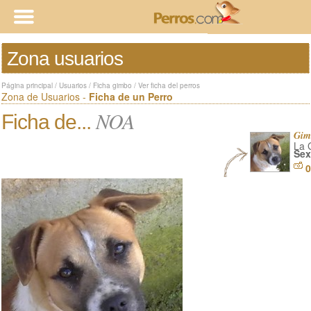
Zona usuarios
Página principal
/
Usuarios
/
Ficha gimbo
/
Ver ficha del perros
Zona de Usuarios -
Ficha de un Perro
NOA
Ficha de...
Gim
La 
Sex
0