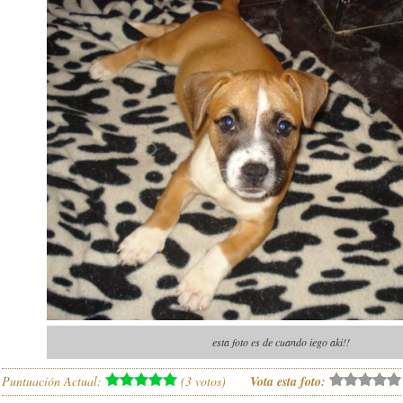
esta foto es de cuando iego aki!!
Puntuación Actual:
(
3
votos)
Vota esta foto: