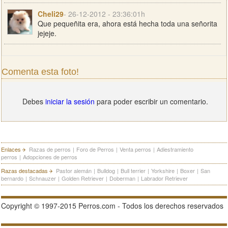
Cheli29
- 26-12-2012 - 23:36:01h
Que pequeñita era, ahora está hecha toda una señorita
jejeje.
Comenta esta foto!
Debes
iniciar la sesión
para poder escribir un comentario.
Enlaces
Razas de perros
|
Foro de Perros
|
Venta perros
|
Adiestramiento
perros
|
Adopciones de perros
Razas destacadas
Pastor alemán
|
Bulldog
|
Bull terrier
|
Yorkshire
|
Boxer
|
San
bernardo
|
Schnauzer
|
Golden Retriever
|
Doberman
|
Labrador Retriever
Copyright © 1997-2015 Perros.com - Todos los derechos reservados