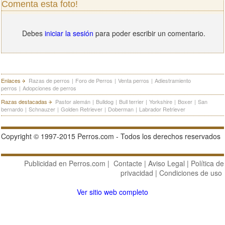
Comenta esta foto!
Debes
iniciar la sesión
para poder escribir un comentario.
Enlaces
Razas de perros
|
Foro de Perros
|
Venta perros
|
Adiestramiento
perros
|
Adopciones de perros
Razas destacadas
Pastor alemán
|
Bulldog
|
Bull terrier
|
Yorkshire
|
Boxer
|
San
bernardo
|
Schnauzer
|
Golden Retriever
|
Doberman
|
Labrador Retriever
Copyright © 1997-2015 Perros.com - Todos los derechos reservados
Publicidad en Perros.com
|
Contacte
|
Aviso Legal
|
Política de
privacidad
|
Condiciones de uso
Ver sitio web completo