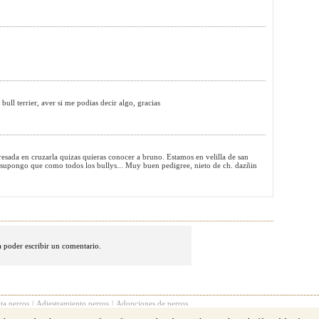
bull terrier, aver si me podias decir algo, gracias
teresada en cruzarla quizas quieras conocer a bruno. Estamos en velilla de san
supongo que como todos los bullys... Muy buen pedigree, nieto de ch. dazñin
 poder escribir un comentario.
ta perros
|
Adiestramiento perros
|
Adopciones de perros