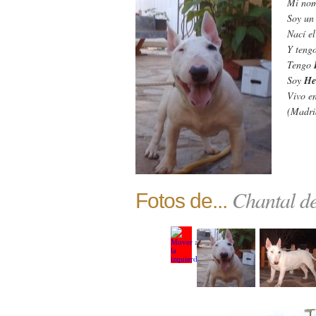
Mi nom
Soy u
Nací e
Y teng
Tengo
Soy
He
Vivo e
(Madri
Chantal d
Fotos de...