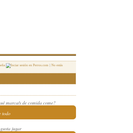
seña
|
No estás
ué marca/s de comida come?
 todo
 gusta jugar