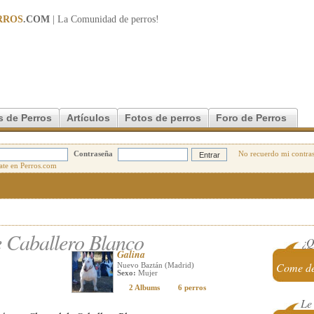
RROS
.COM
| La Comunidad de
perros
!
s de Perros
Artículos
Fotos de perros
Foro de Perros
Contraseña
No recuerdo mi contra
e Caballero Blanco
¿Q
Galina
Come de
Nuevo Baztán (Madrid)
Sexo:
Mujer
2 Albums
6 perros
Le