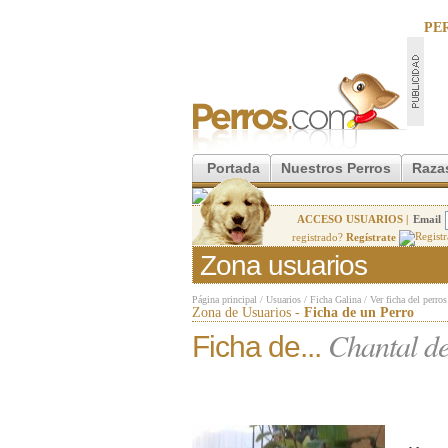
PE
Portada
Nuestros Perros
Raza
ACCESO USUARIOS |
Email
registrado?
Regístrate
Zona usuarios
Página principal
/
Usuarios
/
Ficha Galina
/
Ver ficha del perros
Zona de Usuarios -
Ficha de un Perro
Chantal d
Ficha de...