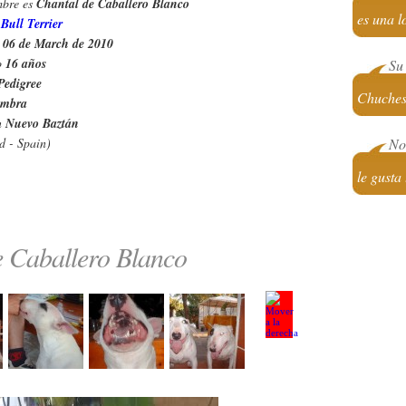
bre es
Chantal de Caballero Blanco
es una l
n
Bull Terrier
l
06 de March de 2010
o
16 años
Su 
Pedigree
Chuche
mbra
n
Nuevo Baztán
d - Spain)
No 
le gusta
e Caballero Blanco