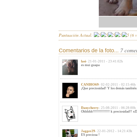
Puntuación Actual:
(
6
v
7 come
Comentarios de la foto...
lasi
- 21-01-2011 - 23:41:02h
es mui guapa
CANIHO69
- 02-02-2011 - 02:15:46h
¡Que preciosidad! Y los demás también.
Danycherry
- 25-08-2011 - 06:28:00h
Ohhhhh!!!!!!!!!!!!!! k preciosidad!
Jagger29
- 22-01-2012 - 14:21:43h
ES preciosa !