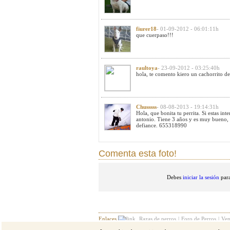
fiurer18
- 01-09-2012 - 06:01:11h
que cuerpaso!!!
raultoya
- 23-09-2012 - 03:25:40h
hola, te comento kiero un cachorrito de 
Chusssss
- 08-08-2013 - 19:14:31h
Hola, que bonita tu perrita. Si estas in
antonio. Tiene 3 años y es muy bueno, 
defiance. 655318990
Comenta esta foto!
Debes
iniciar la sesión
para
Enlaces
Razas de perros
|
Foro de Perros
|
Ven