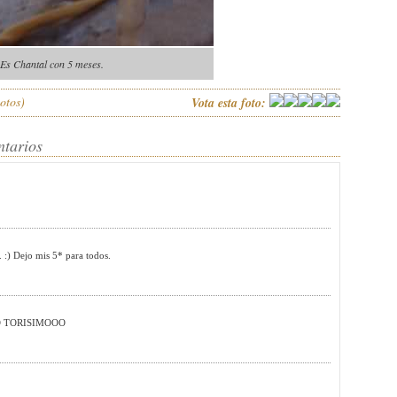
Es Chantal con 5 meses.
otos)
Vota esta foto:
ntarios
 :) Dejo mis 5* para todos.
! xD TORISIMOOO