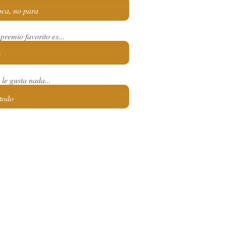
oca, no para
premio favorito es...
s
le gusta nada...
 todo