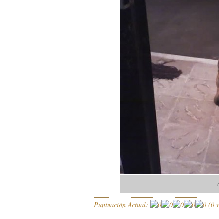
A
Puntuación Actual:
(
0
v