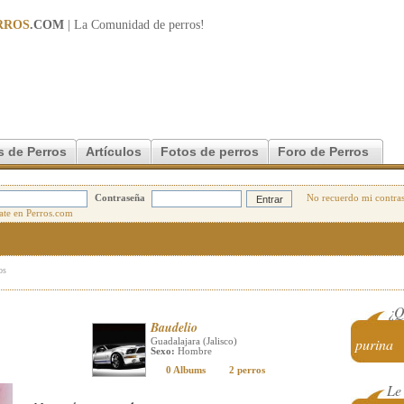
RROS
.COM
| La Comunidad de
perros
!
s de Perros
Artículos
Fotos de perros
Foro de Perros
Contraseña
No recuerdo mi contra
os
¿Q
Baudelio
purina
Guadalajara (Jalisco)
Sexo:
Hombre
0 Albums
2 perros
Le