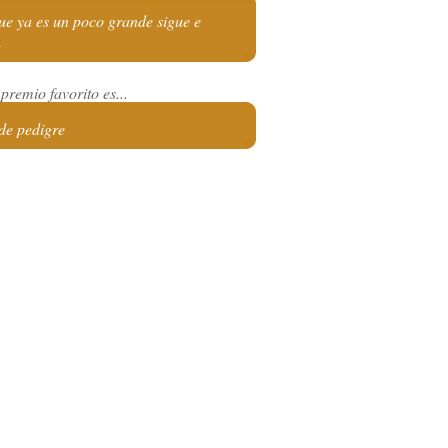
ue ya es un poco grande sigue e
n
premio favorito es...
 de pedigre