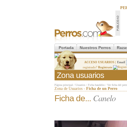
PE
Portada
Nuestros Perros
Raza
ACCESO USUARIOS |
Email
registrado?
Regístrate
Zona usuarios
Página principal
/
Usuarios
/
Ficha baudelio
/
Ver ficha del perr
Zona de Usuarios -
Ficha de un Perro
Canelo
Ficha de...