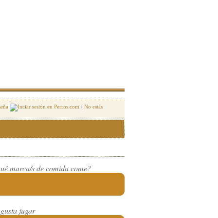
seña
|
No estás
ué marca/s de comida come?
 gusta jugar