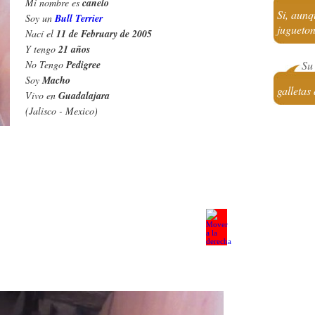
Mi nombre es
canelo
Si, aunq
Soy un
Bull Terrier
jugueto
Nací el
11 de February de 2005
Y tengo
21 años
No Tengo
Pedigree
Su 
Soy
Macho
galletas
Vivo en
Guadalajara
(Jalisco - Mexico)