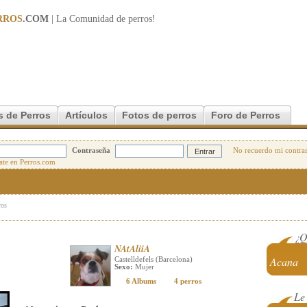
RROS
.COM
| La Comunidad de
perros
!
s de Perros
Artículos
Fotos de perros
Foro de Perros
Contraseña
No recuerdo mi contra
ros
¿Q
NAtAliiA
Acana
Castelldefels (Barcelona)
Sexo:
Mujer
6 Albums
4 perros
Le