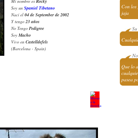
Mi nombre es
Rocky
Con los 
Soy un
Spaniel Tibetano
jaja
Nací el
04 de September de 2002
Y tengo
23 años
No Tengo
Pedigree
Su 
Soy
Macho
Cualquie
Vivo en
Castelldefels
(Barcelona - Spain)
No 
Que lo a
cualquie
pasea p