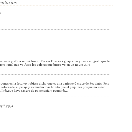
entarios
h
amente pod´ria ser mi Novio. En esa Foto está guapísimo y tiene un gesto que le
ero,igual que yo.Justo los valores que busco yo en un novio .jijiji
 pones en la foto,yo hubiese dicho que es una variente ó cruce de Pequinés. Pero
 colores de su pelaje y es mucho más bonito que el pequinés porque no es tan
mi Inés,que lleva sangre de pomerania y pequinés...
y!! jajaja