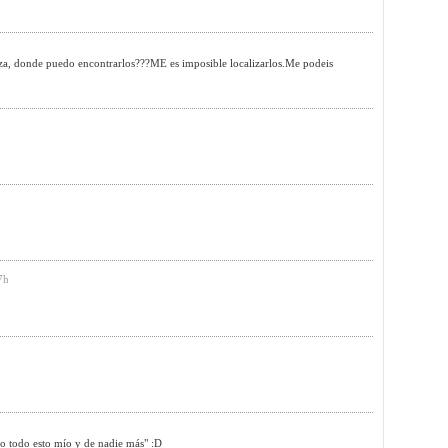
aza, donde puedo encontrarlos???ME es imposible localizarlos.Me podeis
7h
ro todo esto mío y de nadie más" :D