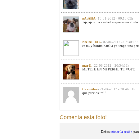
nAtAliiA
- 13-01-2012 - 00:13:03h
Jajajaja si, la verdad es que es un chulo
NATALIIAA
- 02-04-2012 - 07:30:08h
es muy bonito natalia yo tengo una per
mar11
- 22-06-2012 - 20:34:06h
METETE EN MI PERFIL TE VOTO
Caamiilaa
- 21-04-2013 - 20:46:01h
qué preciosura!!
Comenta esta foto!
Debes
iniciar la sesión
para