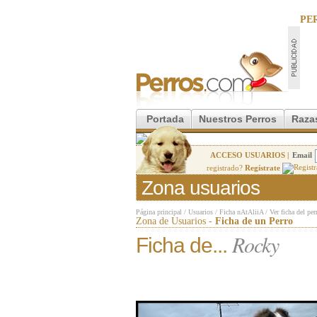
PE
Portada
Nuestros Perros
Raza
ACCESO USUARIOS |
Email
registrado?
Regístrate
Zona usuarios
Página principal
/
Usuarios
/
Ficha nAtAliiA
/
Ver ficha del per
Zona de Usuarios -
Ficha de un Perro
Rocky
Ficha de...