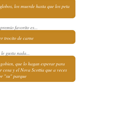
globos, los muerde hasta que los peta
premio favorito es...
r trocito de carne
le gusta nada...
gobien, que lo hagan esperar para
r cosa y el Nova Scottia que a veces
or "su" parque