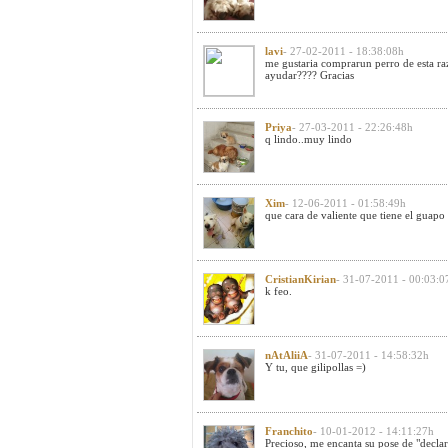
lavi
- 27-02-2011 - 18:38:08h
me gustaria comprarun perro de esta r
ayudar???? Gracias
Priya
- 27-03-2011 - 22:26:48h
q lindo..muy lindo
Xim
- 12-06-2011 - 01:58:49h
que cara de valiente que tiene el guapo
CristianKirian
- 31-07-2011 - 00:03:0
k feo.
nAtAliiA
- 31-07-2011 - 14:58:32h
Y tu, que gilipollas =)
Franchito
- 10-01-2012 - 14:11:27h
Precioso, me encanta su pose de "decla