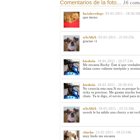
16 com
Comentarios de la foto...
lucialovedogs
- 03-01-2011 - 18:56:16
que tierno
nAtAliiA
- 03-01-2011 - 21:03:25h
gracias =)
kioskola
- 18-01-2011 - 20:27:24h
Me encanta Rocky. Éste sí que verdader
delata como valiente intrépido y aventur
kioskola
- 18-01-2011 - 20:30:41h
No conocía esta raza.Si no es porque lo
ricky es precioso. Me gustan mucho los
chato. Ya te digo, el novio ideal para 
nAtAliiA
- 18-01-2011 - 23:15:18h
uoooh le ha salido una churry a mi rock
chuchu
- 23-02-2011 - 18:53:54h
muy lindo me encanta