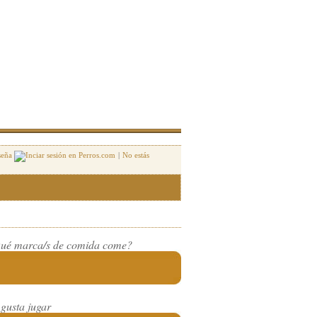
seña
|
No estás
ué marca/s de comida come?
 gusta jugar