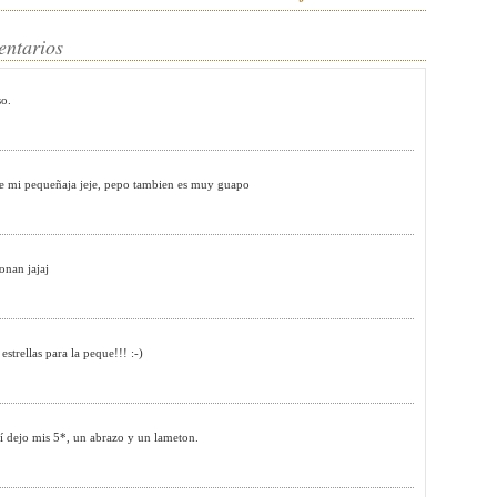
entarios
so.
e mi pequeñaja jeje, pepo tambien es muy guapo
onan jajaj
strellas para la peque!!! :-)
í dejo mis 5*, un abrazo y un lameton.