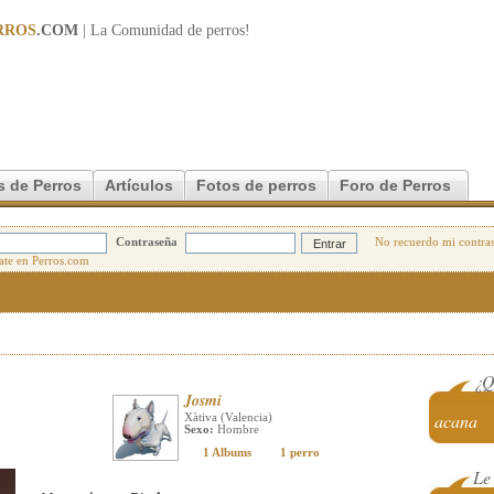
RROS
.COM
| La Comunidad de
perros
!
s de Perros
Artículos
Fotos de perros
Foro de Perros
Contraseña
No recuerdo mi contra
¿Q
Josmi
acana
Xàtiva (Valencia)
Sexo:
Hombre
1 Albums
1 perro
Le