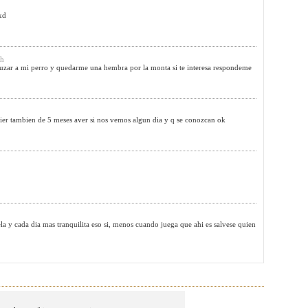
xd
3h
cruzar a mi perro y quedarme una hembra por la monta si te interesa respondeme
rier tambien de 5 meses aver si nos vemos algun dia y q se conozcan ok
la y cada dia mas tranquilita eso si, menos cuando juega que ahi es salvese quien