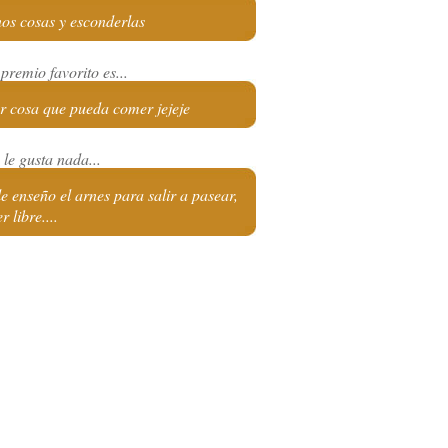
os cosas y esconderlas
premio favorito es...
r cosa que pueda comer jejeje
le gusta nada...
e enseño el arnes para salir a pasear,
r libre....