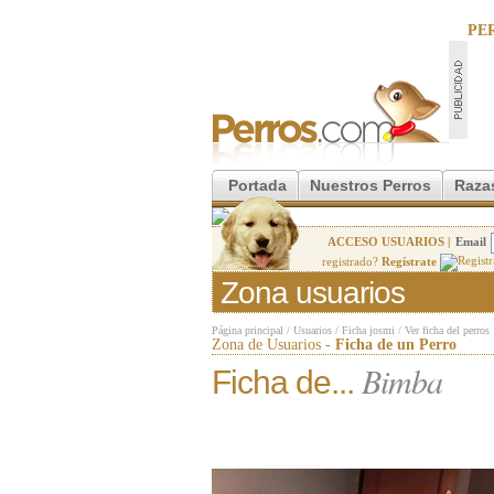
PE
Portada
Nuestros Perros
Raza
ACCESO USUARIOS |
Email
registrado?
Regístrate
Zona usuarios
Página principal
/
Usuarios
/
Ficha josmi
/
Ver ficha del perros
Zona de Usuarios -
Ficha de un Perro
Bimba
Ficha de...