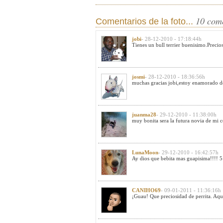
10 com
Comentarios de la foto...
jobi
- 28-12-2010 - 17:18:44h
Tienes un bull terrier buenisimo.Precio
josmi
- 28-12-2010 - 18:36:56h
muchas gracias jobi,estoy enamorado d
juanma28
- 29-12-2010 - 11:38:00h
muy bonita sera la futura novia de mi c
LunaMoon
- 29-12-2010 - 16:42:57h
Ay dios que bebita mas guapisima!!!! 5 e
CANIHO69
- 09-01-2011 - 11:36:16h
¡Guau! Que preciosidad de perrita. Aqu