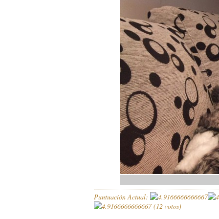
Puntuación Actual:
(
12
votos)