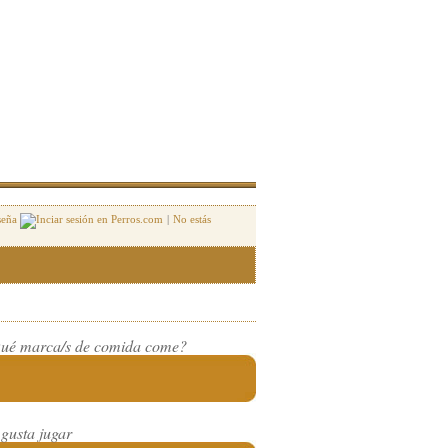
seña
|
No estás
ué marca/s de comida come?
 gusta jugar