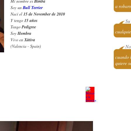
Mi nombre es
Bimba
a robarn
Soy un
Bull Terrier
Nací el
15 de November de 2010
Y tengo
15 años
Su 
Tengo
Pedigree
cualquie
Soy
Hembra
Vivo en
Xàtiva
(Valencia - Spain)
No 
cuando l
quiere se