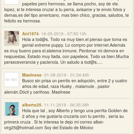
papeles pero hermoso, se llama pocho, soy de vte.
lopez, si te interesa cruzar a tu perra, avisame y te envio fotos y
demas,es del tipo americano, mas bien chico, gracias, saludos, te
felicito es hermosa.
Ani1974
- 16-05-2019 - 07:50:10h
Hola a tod@s. Todo va muy bien.el pienso que toma es
genial extreme puppy. Lo compro por internet.Además
es muy bueno para el.sistema inmune. Perdonar mi demora en
respuestas. Estado muy liada, con papeleos. Todo va bien.Mucha
perseceverancia y paciencia. Un saludo a tod@s.....
Maelnese
- 01-08-2019 - 01:34:40h
Busco sin prisa un perrito en adopción, entre 2 y cuatro
años de edad, raza Husky , malamute , pastor
alemán.Dócil y cariñoso. Maelnese
alberto25
- 11-11-2019 - 06:35:38h
Hola que tal , soy Alberto y tengo una perrita Golden de
2 años y me gustaría cruzarla con tu perrito , sería su
primera cruza . Si te interesa te dejo mi correo
alber-
virg25@hotmail.com
Soy del Estado de México