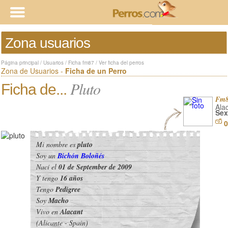
Zona usuarios
Página principal
/
Usuarios
/
Ficha fm87
/
Ver ficha del perros
Zona de Usuarios -
Ficha de un Perro
Pluto
Ficha de...
Fm
Alac
Sex
0
Mi nombre es
pluto
Soy un
Bichón Boloñés
Nací el
01 de September de 2009
Y tengo
16 años
Tengo
Pedigree
Soy
Macho
Vivo en
Alacant
(Alicante - Spain)