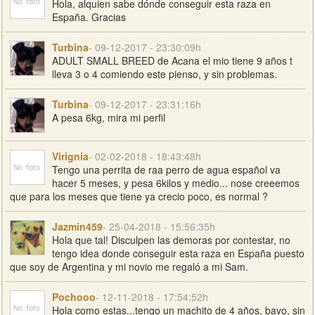
Hola, alquien sabe dónde conseguir esta raza en
España. Gracias
Turbina
- 09-12-2017 - 23:30:09h
ADULT SMALL BREED de Acana el mio tiene 9 años t
lleva 3 o 4 comiendo este pienso, y sin problemas.
Turbina
- 09-12-2017 - 23:31:16h
A pesa 6kg, mira mi perfil
Virignia
- 02-02-2018 - 18:43:48h
Tengo una perrita de raa perro de agua español va
hacer 5 meses, y pesa 6kilos y medio... nose creeemos
que para los meses que tiene ya crecio poco, es normal ?
Jazmin459
- 25-04-2018 - 15:56:35h
Hola que tal! Disculpen las demoras por contestar, no
tengo idea donde conseguir esta raza en España puesto
que soy de Argentina y mi novio me regaló a mi Sam.
Pochooo
- 12-11-2018 - 17:54:52h
Hola como estas...tengo un machito de 4 años, bayo, sin