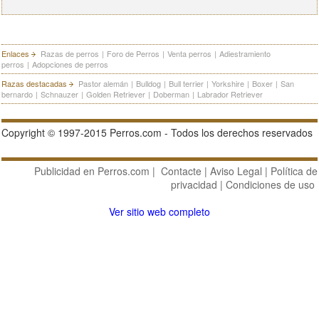
Enlaces
Razas de perros
|
Foro de Perros
|
Venta perros
|
Adiestramiento
perros
|
Adopciones de perros
Razas destacadas
Pastor alemán
|
Bulldog
|
Bull terrier
|
Yorkshire
|
Boxer
|
San
bernardo
|
Schnauzer
|
Golden Retriever
|
Doberman
|
Labrador Retriever
Copyright © 1997-2015 Perros.com - Todos los derechos reservados
Publicidad en Perros.com
|
Contacte
|
Aviso Legal
|
Política de
privacidad
|
Condiciones de uso
Ver sitio web completo