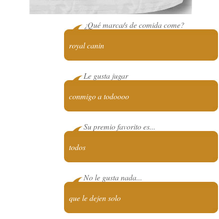
¿Qué marca/s de comida come?
royal canin
Le gusta jugar
conmigo a todoooo
Su premio favorito es...
todos
No le gusta nada...
que le dejen solo