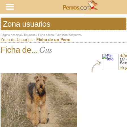
Zona usuarios
Página principal
/
Usuarios
/
Ficha alfalfa
/
Ver ficha del perros
Zona de Usuarios -
Ficha de un Perro
Gus
Ficha de...
Alfa
Mér
Sex
2