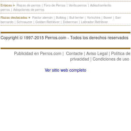
Enlaces
Razas de perros
|
Foro de Perros
|
Venta perros
|
Adiestramiento
perros
|
Adopciones de perros
Razas destacadas
Pastor alemán
|
Bulldog
|
Bull terrier
|
Yorkshire
|
Boxer
|
San
bernardo
|
Schnauzer
|
Golden Retriever
|
Doberman
|
Labrador Retriever
Copyright © 1997-2015 Perros.com - Todos los derechos reservados
Publicidad en Perros.com
|
Contacte
|
Aviso Legal
|
Política de
privacidad
|
Condiciones de uso
Ver sitio web completo