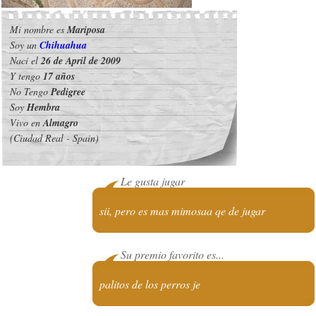
Mi nombre es
Mariposa
Soy un
Chihuahua
Nací el
26 de April de 2009
Y tengo
17 años
No Tengo
Pedigree
Soy
Hembra
Vivo en
Almagro
(Ciudad Real - Spain)
Le gusta jugar
sii, pero es mas mimosaa qe de jugar
Su premio favorito es...
palitos de los perros je