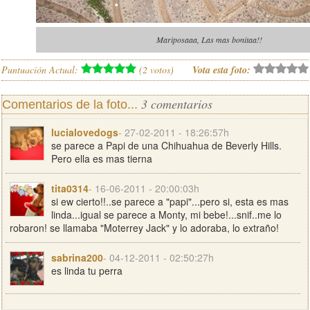
Mariposaaa, Las mas bonitaa!!
Puntuación Actual:
(
2
votos)
Vota esta foto:
3 comentarios
Comentarios de la foto...
lucialovedogs
- 27-02-2011 - 18:26:57h
se parece a Papi de una Chihuahua de Beverly Hills.
Pero ella es mas tierna
tita0314
- 16-06-2011 - 20:00:03h
si ew cierto!!..se parece a "papi"...pero si, esta es mas
linda...igual se parece a Monty, mi bebe!...snif..me lo
robaron! se llamaba "Moterrey Jack" y lo adoraba, lo extraño!
sabrina200
- 04-12-2011 - 02:50:27h
es linda tu perra