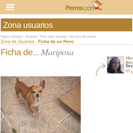
Zona usuarios
Página principal
/
Usuarios
/
Ficha mari_animalia
/
Ver ficha del perros
Zona de Usuarios -
Ficha de un Perro
Mariposa
Ficha de...
Mar
Alm
Sex
1