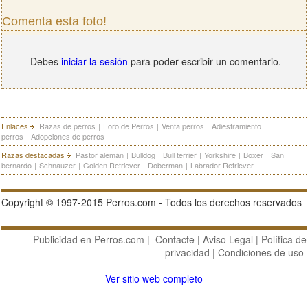
Comenta esta foto!
Debes
iniciar la sesión
para poder escribir un comentario.
Enlaces
Razas de perros
|
Foro de Perros
|
Venta perros
|
Adiestramiento
perros
|
Adopciones de perros
Razas destacadas
Pastor alemán
|
Bulldog
|
Bull terrier
|
Yorkshire
|
Boxer
|
San
bernardo
|
Schnauzer
|
Golden Retriever
|
Doberman
|
Labrador Retriever
Copyright © 1997-2015 Perros.com - Todos los derechos reservados
Publicidad en Perros.com
|
Contacte
|
Aviso Legal
|
Política de
privacidad
|
Condiciones de uso
Ver sitio web completo