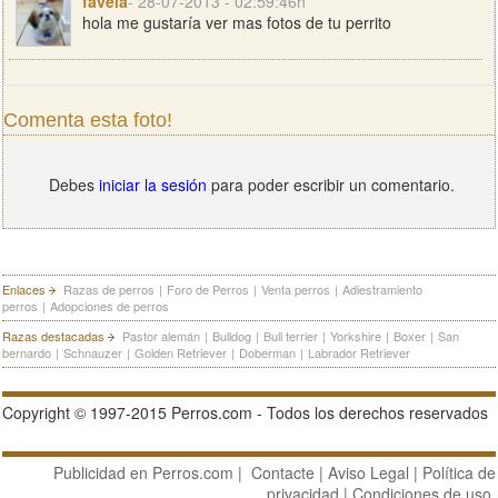
favela
- 28-07-2013 - 02:59:46h
hola me gustaría ver mas fotos de tu perrito
Comenta esta foto!
Debes
iniciar la sesión
para poder escribir un comentario.
Enlaces
Razas de perros
|
Foro de Perros
|
Venta perros
|
Adiestramiento
perros
|
Adopciones de perros
Razas destacadas
Pastor alemán
|
Bulldog
|
Bull terrier
|
Yorkshire
|
Boxer
|
San
bernardo
|
Schnauzer
|
Golden Retriever
|
Doberman
|
Labrador Retriever
Copyright © 1997-2015 Perros.com - Todos los derechos reservados
Publicidad en Perros.com
|
Contacte
|
Aviso Legal
|
Política de
privacidad
|
Condiciones de uso