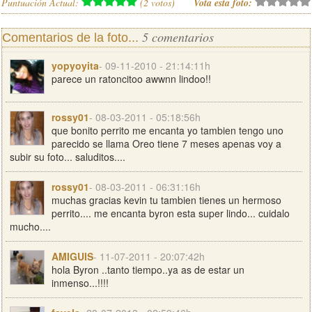
Puntuación Actual:
(
2
votos)
Vota esta foto:
5 comentarios
Comentarios de la foto...
yopyoyita
- 09-11-2010 - 21:14:11h
parece un ratoncitoo awwnn lindoo!!
rossy01
- 08-03-2011 - 05:18:56h
que bonito perrito me encanta yo tambien tengo uno
parecido se llama Oreo tiene 7 meses apenas voy a
subir su foto... saluditos....
rossy01
- 08-03-2011 - 06:31:16h
muchas gracias kevin tu tambien tienes un hermoso
perrito.... me encanta byron esta super lindo... cuidalo
mucho....
AMIGUIS
- 11-07-2011 - 20:07:42h
hola Byron ..tanto tiempo..ya as de estar un
inmenso...!!!!