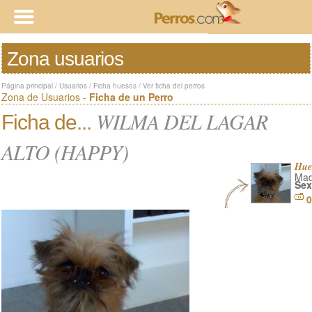
Zona usuarios
Página principal
/
Usuarios
/
Ficha huesos
/
Ver ficha del perros
Zona de Usuarios -
Ficha de un Perro
WILMA DEL LAGAR
Ficha de...
ALTO (HAPPY)
Hue
Mad
Sex
0