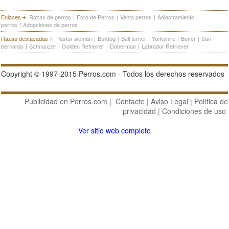
Enlaces
Razas de perros
|
Foro de Perros
|
Venta perros
|
Adiestramiento
perros
|
Adopciones de perros
Razas destacadas
Pastor alemán
|
Bulldog
|
Bull terrier
|
Yorkshire
|
Boxer
|
San
bernardo
|
Schnauzer
|
Golden Retriever
|
Doberman
|
Labrador Retriever
Copyright © 1997-2015 Perros.com - Todos los derechos reservados
Publicidad en Perros.com
|
Contacte
|
Aviso Legal
|
Política de
privacidad
|
Condiciones de uso
Ver sitio web completo