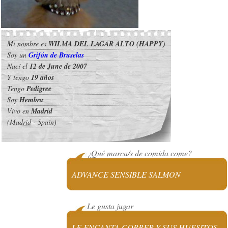
Mi nombre es
WILMA DEL LAGAR ALTO (HAPPY)
Soy un
Grifón de Bruselas
Nací el
12 de June de 2007
Y tengo
19 años
Tengo
Pedigree
Soy
Hembra
Vivo en
Madrid
(Madrid - Spain)
¿Qué marca/s de comida come?
ADVANCE SENSIBLE SALMON
Le gusta jugar
LE ENCANTA CORRER Y SUS HUESITOS