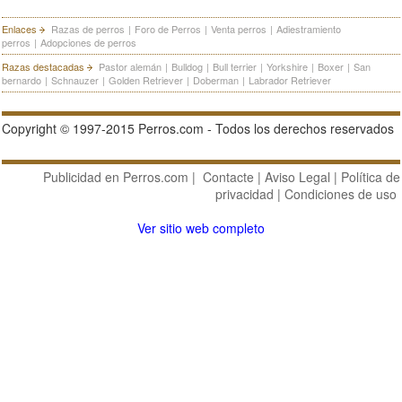
Enlaces
Razas de perros
|
Foro de Perros
|
Venta perros
|
Adiestramiento
perros
|
Adopciones de perros
Razas destacadas
Pastor alemán
|
Bulldog
|
Bull terrier
|
Yorkshire
|
Boxer
|
San
bernardo
|
Schnauzer
|
Golden Retriever
|
Doberman
|
Labrador Retriever
Copyright © 1997-2015 Perros.com - Todos los derechos reservados
Publicidad en Perros.com
|
Contacte
|
Aviso Legal
|
Política de
privacidad
|
Condiciones de uso
Ver sitio web completo