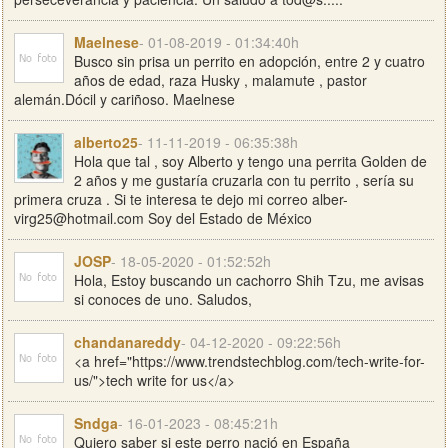
Maelnese
- 01-08-2019 - 01:34:40h
Busco sin prisa un perrito en adopción, entre 2 y cuatro
años de edad, raza Husky , malamute , pastor
alemán.Dócil y cariñoso. Maelnese
alberto25
- 11-11-2019 - 06:35:38h
Hola que tal , soy Alberto y tengo una perrita Golden de
2 años y me gustaría cruzarla con tu perrito , sería su
primera cruza . Si te interesa te dejo mi correo
alber-
virg25@hotmail.com
Soy del Estado de México
JOSP
- 18-05-2020 - 01:52:52h
Hola, Estoy buscando un cachorro Shih Tzu, me avisas
si conoces de uno. Saludos,
chandanareddy
- 04-12-2020 - 09:22:56h
<a href="https://www.trendstechblog.com/tech-write-for-
us/">tech write for us</a>
Sndga
- 16-01-2023 - 08:45:21h
Quiero saber si este perro nació en España