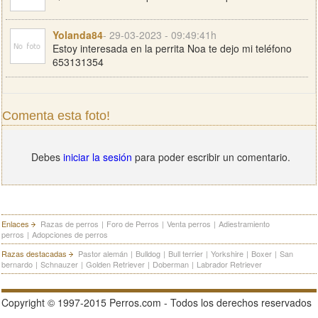
Yolanda84
- 29-03-2023 - 09:49:41h
Estoy interesada en la perrita Noa te dejo mi teléfono
653131354
Comenta esta foto!
Debes
iniciar la sesión
para poder escribir un comentario.
Enlaces
Razas de perros
|
Foro de Perros
|
Venta perros
|
Adiestramiento
perros
|
Adopciones de perros
Razas destacadas
Pastor alemán
|
Bulldog
|
Bull terrier
|
Yorkshire
|
Boxer
|
San
bernardo
|
Schnauzer
|
Golden Retriever
|
Doberman
|
Labrador Retriever
Copyright © 1997-2015 Perros.com - Todos los derechos reservados