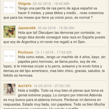
Virignia
- 02-02-2018 - 18:43:48h
Tengo una perrita de raa perro de agua español va
hacer 5 meses, y pesa 6kilos y medio... nose creeemos
que para los meses que tiene ya crecio poco, es normal ?
Jazmin459
- 25-04-2018 - 15:56:35h
Hola que tal! Disculpen las demoras por contestar, no
tengo idea donde conseguir esta raza en España puesto
que soy de Argentina y mi novio me regaló a mi Sam.
Pochooo
- 12-11-2018 - 17:54:52h
Hola como estas...tengo un machito de 4 años, bayo, sin
papeles pero hermoso, se llama pocho, soy de vte.
lopez, si te interesa cruzar a tu perra, avisame y te envio fotos y
demas,es del tipo americano, mas bien chico, gracias, saludos, te
felicito es hermosa.
Ani1974
- 16-05-2019 - 07:50:10h
Hola a tod@s. Todo va muy bien.el pienso que toma es
genial extreme puppy. Lo compro por internet.Además
es muy bueno para el.sistema inmune. Perdonar mi demora en
respuestas. Estado muy liada, con papeleos. Todo va bien.Mucha
perseceverancia y paciencia. Un saludo a tod@s.....