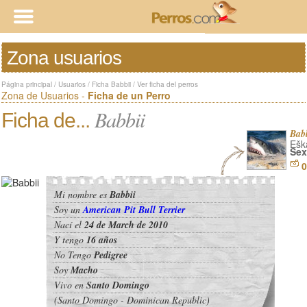
Zona usuarios
Página principal
/
Usuarios
/
Ficha Babbii
/
Ver ficha del perros
Zona de Usuarios -
Ficha de un Perro
Babbii
Ficha de...
Bab
Ešk
Sex
0
Mi nombre es
Babbii
Soy un
American Pit Bull Terrier
Nací el
24 de March de 2010
Y tengo
16 años
No Tengo
Pedigree
Soy
Macho
Vivo en
Santo Domingo
(Santo Domingo - Dominican Republic)