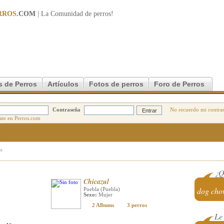
RROS
.COM
| La Comunidad de
perros
!
s de Perros
Artículos
Fotos de perros
Foro de Perros
Contraseña
No recuerdo mi contra
os
¿Q
Chicazul
dog ch
Puebla (Puebla)
Sexo:
Mujer
2 Albums
3 perros
Le