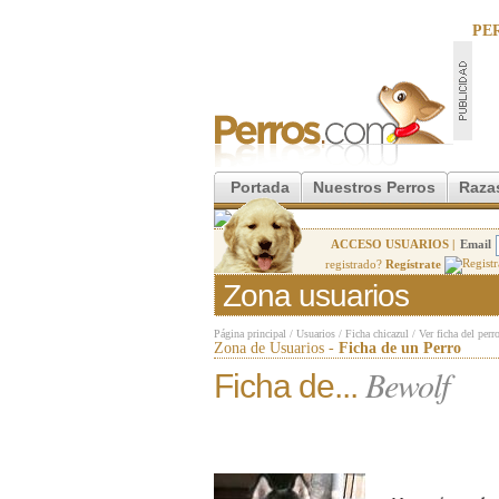
PE
Portada
Nuestros Perros
Raza
ACCESO USUARIOS |
Email
registrado?
Regístrate
Zona usuarios
Página principal
/
Usuarios
/
Ficha chicazul
/
Ver ficha del perr
Zona de Usuarios -
Ficha de un Perro
Bewolf
Ficha de...