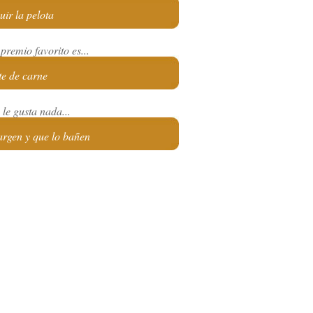
uir la pelota
premio favorito es...
te de carne
le gusta nada...
argen y que lo bañen