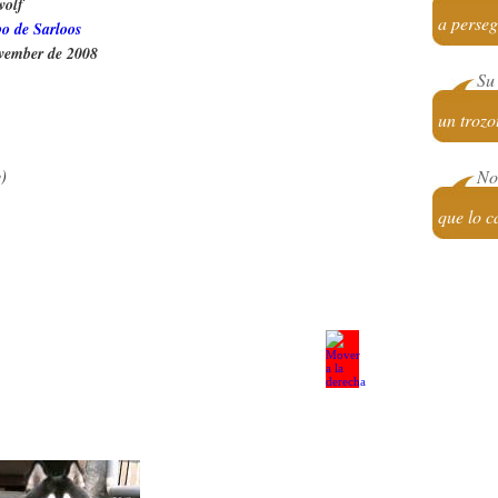
wolf
a perseg
o de Sarloos
vember de 2008
Su 
un trozo
)
No 
que lo c