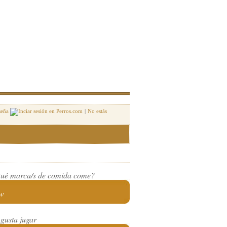
seña
|
No estás
ué marca/s de comida come?
ow
 gusta jugar