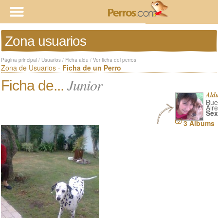
Zona usuarios
Página principal
/
Usuarios
/
Ficha aldu
/
Ver ficha del perros
Zona de Usuarios -
Ficha de un Perro
Junior
Ficha de...
Ald
Bue
Aire
Sex
3 Albums