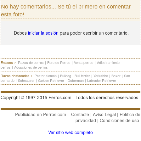
No hay comentarios... Se tú el primero en comentar
esta foto!
Debes
iniciar la sesión
para poder escribir un comentario.
Enlaces
Razas de perros
|
Foro de Perros
|
Venta perros
|
Adiestramiento
perros
|
Adopciones de perros
Razas destacadas
Pastor alemán
|
Bulldog
|
Bull terrier
|
Yorkshire
|
Boxer
|
San
bernardo
|
Schnauzer
|
Golden Retriever
|
Doberman
|
Labrador Retriever
Copyright © 1997-2015 Perros.com - Todos los derechos reservados
Publicidad en Perros.com
|
Contacte
|
Aviso Legal
|
Política de
privacidad
|
Condiciones de uso
Ver sitio web completo