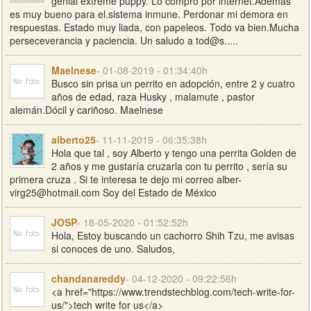
genial extreme puppy. Lo compro por internet.Además
es muy bueno para el.sistema inmune. Perdonar mi demora en
respuestas. Estado muy liada, con papeleos. Todo va bien.Mucha
perseceverancia y paciencia. Un saludo a tod@s.....
Maelnese
- 01-08-2019 - 01:34:40h
Busco sin prisa un perrito en adopción, entre 2 y cuatro
años de edad, raza Husky , malamute , pastor
alemán.Dócil y cariñoso. Maelnese
alberto25
- 11-11-2019 - 06:35:38h
Hola que tal , soy Alberto y tengo una perrita Golden de
2 años y me gustaría cruzarla con tu perrito , sería su
primera cruza . Si te interesa te dejo mi correo
alber-
virg25@hotmail.com
Soy del Estado de México
JOSP
- 18-05-2020 - 01:52:52h
Hola, Estoy buscando un cachorro Shih Tzu, me avisas
si conoces de uno. Saludos,
chandanareddy
- 04-12-2020 - 09:22:56h
<a href="https://www.trendstechblog.com/tech-write-for-
us/">tech write for us</a>