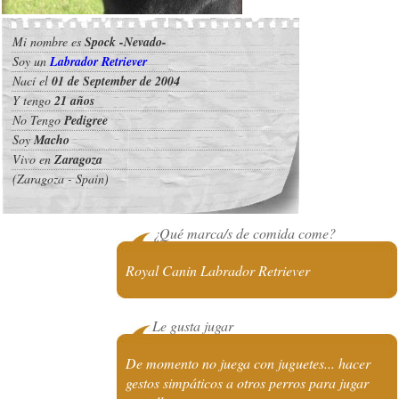
Mi nombre es
Spock -Nevado-
Soy un
Labrador Retriever
Nací el
01 de September de 2004
Y tengo
21 años
No Tengo
Pedigree
Soy
Macho
Vivo en
Zaragoza
(Zaragoza - Spain)
¿Qué marca/s de comida come?
Royal Canin Labrador Retriever
Le gusta jugar
De momento no juega con juguetes... hacer
gestos simpáticos a otros perros para jugar