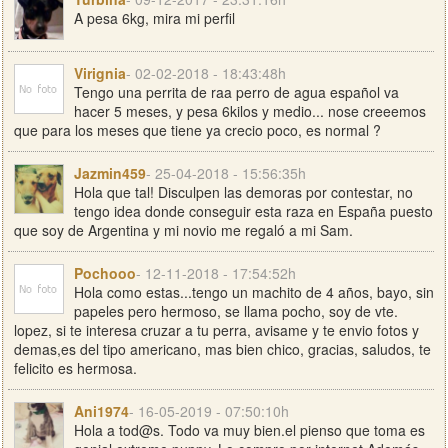
A pesa 6kg, mira mi perfil
Virignia
- 02-02-2018 - 18:43:48h
Tengo una perrita de raa perro de agua español va
hacer 5 meses, y pesa 6kilos y medio... nose creeemos
que para los meses que tiene ya crecio poco, es normal ?
Jazmin459
- 25-04-2018 - 15:56:35h
Hola que tal! Disculpen las demoras por contestar, no
tengo idea donde conseguir esta raza en España puesto
que soy de Argentina y mi novio me regaló a mi Sam.
Pochooo
- 12-11-2018 - 17:54:52h
Hola como estas...tengo un machito de 4 años, bayo, sin
papeles pero hermoso, se llama pocho, soy de vte.
lopez, si te interesa cruzar a tu perra, avisame y te envio fotos y
demas,es del tipo americano, mas bien chico, gracias, saludos, te
felicito es hermosa.
Ani1974
- 16-05-2019 - 07:50:10h
Hola a tod@s. Todo va muy bien.el pienso que toma es