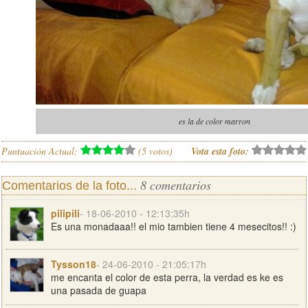
es la de color marron
Puntuación Actual:
(
5
votos)
Vota esta foto:
8 comentarios
Comentarios de la foto...
pilipili
- 18-06-2010 - 12:13:35h
Es una monadaaa!! el mio tambien tiene 4 mesecitos!! :)
Tysson18
- 24-06-2010 - 21:05:17h
me encanta el color de esta perra, la verdad es ke es
una pasada de guapa