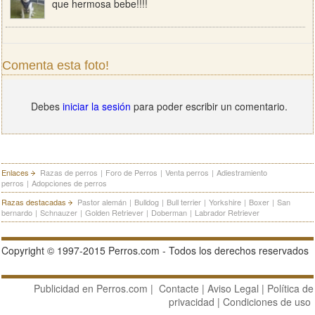
que hermosa bebe!!!!
Comenta esta foto!
Debes
iniciar la sesión
para poder escribir un comentario.
Enlaces
Razas de perros
|
Foro de Perros
|
Venta perros
|
Adiestramiento
perros
|
Adopciones de perros
Razas destacadas
Pastor alemán
|
Bulldog
|
Bull terrier
|
Yorkshire
|
Boxer
|
San
bernardo
|
Schnauzer
|
Golden Retriever
|
Doberman
|
Labrador Retriever
Copyright © 1997-2015 Perros.com - Todos los derechos reservados
Publicidad en Perros.com
|
Contacte
|
Aviso Legal
|
Política de
privacidad
|
Condiciones de uso