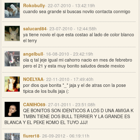
Rokobully
- 22-07-2010 - 13:42:19h
cuando sea grande si buscas noviio contacta conmigo
salucard84
- 23-07-2010 - 12:44:58h
ya tiene novio el que esta costao al lado de color blanco
el terry
angelbull
- 16-08-2010 - 23:42:19h
ola q tal jeje igual mi cahorro nacio en mes de febrebro
pero el 21 y esta muy bonito saludos desde mexico
NOELYAA
- 22-11-2010 - 17:49:40h
por dios que bonita *_* jaja y el de atras con la pose
tipica de los bulls jaja (:
CANIHO69
- 27-01-2011 - 23:51:08h
QE BONITOS SON IDENTICOS A LOS D UNA AMIGA K
TMBN TIENE DOS BULL TERRIER Y LA GRANDE ES
BLANCA Y EL PEKE KOMO EL TUYO JJJ!
fiurer18
- 26-09-2012 - 06:19:11h