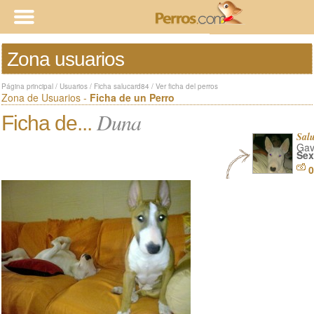
Zona usuarios
Página principal
/
Usuarios
/
Ficha salucard84
/
Ver ficha del perros
Zona de Usuarios -
Ficha de un Perro
Duna
Ficha de...
Sal
Gav
Sex
0