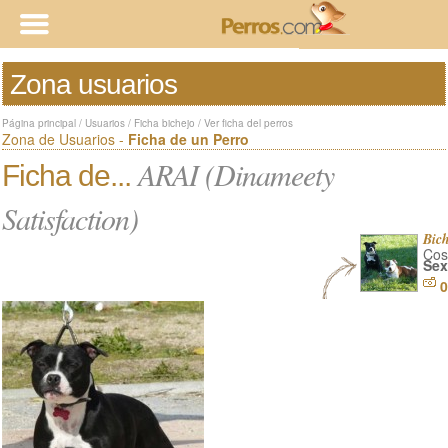
Zona usuarios
Página principal
/
Usuarios
/
Ficha bichejo
/
Ver ficha del perros
Zona de Usuarios -
Ficha de un Perro
ARAI (Dinameety
Ficha de...
Satisfaction)
Bic
Cos
Sex
0