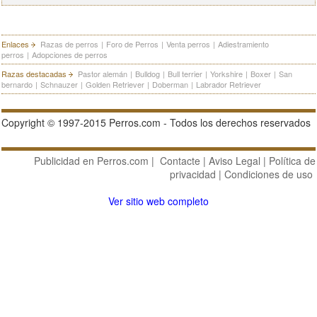
Enlaces
Razas de perros
|
Foro de Perros
|
Venta perros
|
Adiestramiento
perros
|
Adopciones de perros
Razas destacadas
Pastor alemán
|
Bulldog
|
Bull terrier
|
Yorkshire
|
Boxer
|
San
bernardo
|
Schnauzer
|
Golden Retriever
|
Doberman
|
Labrador Retriever
Copyright © 1997-2015 Perros.com - Todos los derechos reservados
Publicidad en Perros.com
|
Contacte
|
Aviso Legal
|
Política de
privacidad
|
Condiciones de uso
Ver sitio web completo