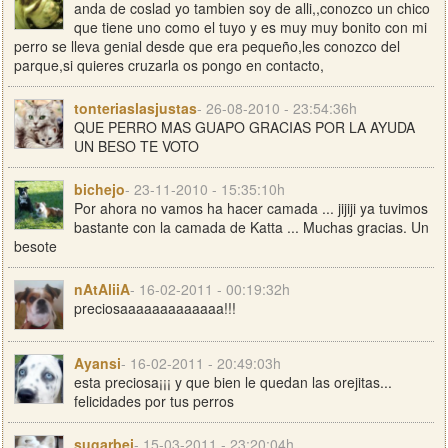
anda de coslad yo tambien soy de alli,,conozco un chico
que tiene uno como el tuyo y es muy muy bonito con mi
perro se lleva genial desde que era pequeño,les conozco del
parque,si quieres cruzarla os pongo en contacto,
tonteriaslasjustas
- 26-08-2010 - 23:54:36h
QUE PERRO MAS GUAPO GRACIAS POR LA AYUDA
UN BESO TE VOTO
bichejo
- 23-11-2010 - 15:35:10h
Por ahora no vamos ha hacer camada ... jijiji ya tuvimos
bastante con la camada de Katta ... Muchas gracias. Un
besote
nAtAliiA
- 16-02-2011 - 00:19:32h
preciosaaaaaaaaaaaaa!!!
Ayansi
- 16-02-2011 - 20:49:03h
esta preciosa¡¡¡ y que bien le quedan las orejitas...
felicidades por tus perros
sugarbei
- 15-03-2011 - 23:20:04h