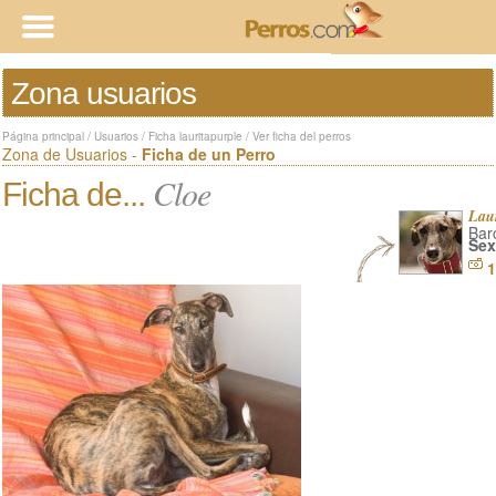
Zona usuarios
Página principal
/
Usuarios
/
Ficha lauritapurple
/
Ver ficha del perros
Zona de Usuarios -
Ficha de un Perro
Cloe
Ficha de...
Laur
Bar
Sex
1