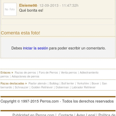
Eleieme98
- 12-09-2013 - 11:47:32h
Qué bonita es!
Comenta esta foto!
Debes
iniciar la sesión
para poder escribir un comentario.
Enlaces
Razas de perros
|
Foro de Perros
|
Venta perros
|
Adiestramiento
perros
|
Adopciones de perros
Razas destacadas
Pastor alemán
|
Bulldog
|
Bull terrier
|
Yorkshire
|
Boxer
|
San
bernardo
|
Schnauzer
|
Golden Retriever
|
Doberman
|
Labrador Retriever
Copyright © 1997-2015 Perros.com - Todos los derechos reservados
Publicidad en Perros.com
|
Contacte
|
Aviso Legal
|
Política de