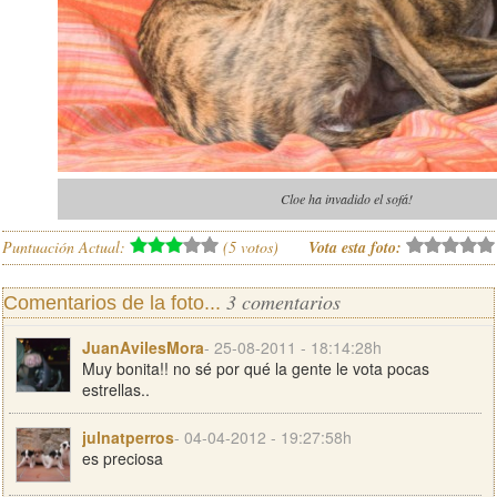
Cloe ha invadido el sofá!
Puntuación Actual:
(
5
votos)
Vota esta foto:
3 comentarios
Comentarios de la foto...
JuanAvilesMora
- 25-08-2011 - 18:14:28h
Muy bonita!! no sé por qué la gente le vota pocas
estrellas..
julnatperros
- 04-04-2012 - 19:27:58h
es preciosa