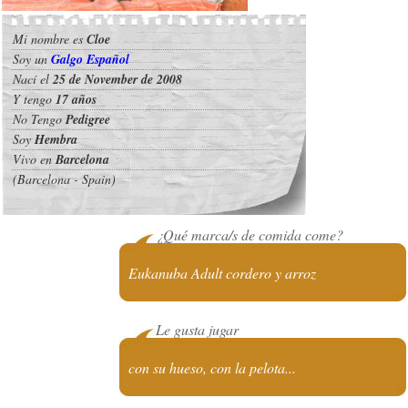
Mi nombre es
Cloe
Soy un
Galgo Español
Nací el
25 de November de 2008
Y tengo
17 años
No Tengo
Pedigree
Soy
Hembra
Vivo en
Barcelona
(Barcelona - Spain)
¿Qué marca/s de comida come?
Eukanuba Adult cordero y arroz
Le gusta jugar
con su hueso, con la pelota...