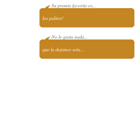
Su premio favorito es...
los palitos!
No le gusta nada...
que la dejemos sola...