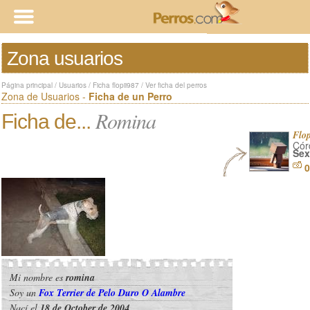
Zona usuarios
Página principal
/
Usuarios
/
Ficha flopii987
/
Ver ficha del perros
Zona de Usuarios -
Ficha de un Perro
Romina
Ficha de...
Flop
Cór
Sex
0
Mi nombre es
romina
Soy un
Fox Terrier de Pelo Duro O Alambre
Nací el
18 de October de 2004