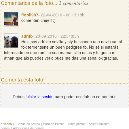
2 comentarios
Comentarios de la foto...
flopii987
- 22-04-2010 - 06:13:18h
comenten chee!! ;)
adrifb
- 20-09-2010 - 22:54:05h
Hola,soy adri de sevilla y sty buscando una novia xa mi
fox terrier,tiene un buen pedigree tb. No sé si estarás
interesado en que romina sea mama. si lo estas y te gusta mi
athan,que aki puedes verlo,pues me das una señal ok'gracias.
Comenta esta foto!
Debes
iniciar la sesión
para poder escribir un comentario.
Enlaces
Razas de perros
|
Foro de Perros
|
Venta perros
|
Adiestramiento
perros
|
Adopciones de perros