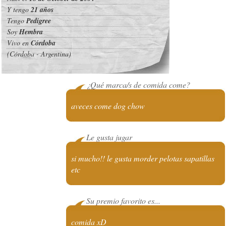
Y tengo
21 años
Tengo
Pedigree
Soy
Hembra
Vivo en
Córdoba
(Córdoba - Argentina)
¿Qué marca/s de comida come?
aveces come dog chow
Le gusta jugar
si mucho!! le gusta morder pelotas sapatillas
etc
Su premio favorito es...
comida xD