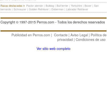
Razas destacadas
Pastor alemán
|
Bulldog
|
Bull terrier
|
Yorkshire
|
Boxer
|
San
bernardo
|
Schnauzer
|
Golden Retriever
|
Doberman
|
Labrador Retriever
Copyright © 1997-2015 Perros.com - Todos los derechos reservados
Publicidad en Perros.com
|
Contacte
|
Aviso Legal
|
Política de
privacidad
|
Condiciones de uso
Ver sitio web completo