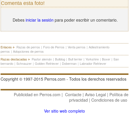
Comenta esta foto!
Debes
iniciar la sesión
para poder escribir un comentario.
Enlaces
Razas de perros
|
Foro de Perros
|
Venta perros
|
Adiestramiento
perros
|
Adopciones de perros
Razas destacadas
Pastor alemán
|
Bulldog
|
Bull terrier
|
Yorkshire
|
Boxer
|
San
bernardo
|
Schnauzer
|
Golden Retriever
|
Doberman
|
Labrador Retriever
Copyright © 1997-2015 Perros.com - Todos los derechos reservados
Publicidad en Perros.com
|
Contacte
|
Aviso Legal
|
Política de
privacidad
|
Condiciones de uso
Ver sitio web completo