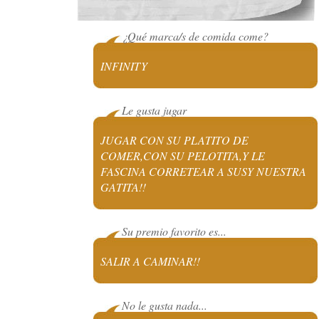
¿Qué marca/s de comida come?
INFINITY
Le gusta jugar
JUGAR CON SU PLATITO DE
COMER,CON SU PELOTITA,Y LE
FASCINA CORRETEAR A SUSY NUESTRA
GATITA!!
Su premio favorito es...
SALIR A CAMINAR!!
No le gusta nada...