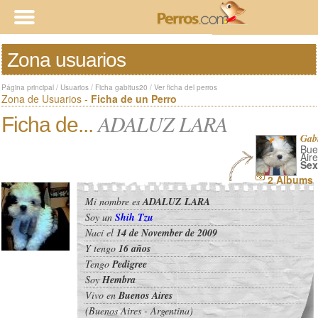
Zona usuarios
Página principal
/
Usuarios
/
Ficha gabitus20
/
Ver ficha del perros
Zona de Usuarios -
Ficha de un Perro
ADALUZ LARA
Ficha de...
Gab
Bue
Aire
Sex
2 Albums
Mi nombre es
ADALUZ LARA
Soy un
Shih Tzu
Nací el
14 de November de 2009
Y tengo
16 años
Tengo
Pedigree
Soy
Hembra
Vivo en
Buenos Aires
(Buenos Aires - Argentina)