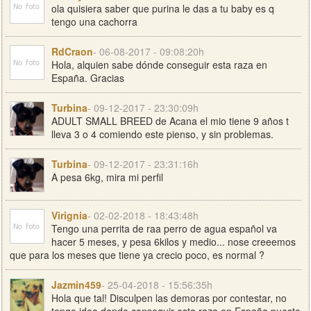
ola quisiera saber que purina le das a tu baby es q
tengo una cachorra
RdCraon
- 06-08-2017 - 09:08:20h
Hola, alquien sabe dónde conseguir esta raza en
España. Gracias
Turbina
- 09-12-2017 - 23:30:09h
ADULT SMALL BREED de Acana el mio tiene 9 años t
lleva 3 o 4 comiendo este pienso, y sin problemas.
Turbina
- 09-12-2017 - 23:31:16h
A pesa 6kg, mira mi perfil
Virignia
- 02-02-2018 - 18:43:48h
Tengo una perrita de raa perro de agua español va
hacer 5 meses, y pesa 6kilos y medio... nose creeemos
que para los meses que tiene ya crecio poco, es normal ?
Jazmin459
- 25-04-2018 - 15:56:35h
Hola que tal! Disculpen las demoras por contestar, no