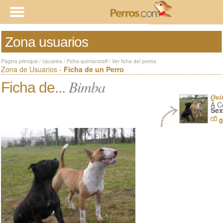
Zona usuarios
Página principal
/
Usuarios
/
Ficha quintanstaff
/
Ver ficha del perros
Zona de Usuarios -
Ficha de un Perro
Bimba
Ficha de...
Quin
A C
Sex
0