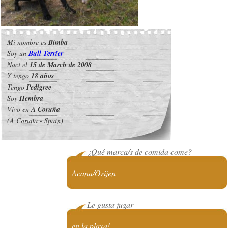
Mi nombre es
Bimba
Soy un
Bull Terrier
Nací el
15 de March de 2008
Y tengo
18 años
Tengo
Pedigree
Soy
Hembra
Vivo en
A Coruña
(A Coruña - Spain)
¿Qué marca/s de comida come?
Acana/Orijen
Le gusta jugar
en la playa!