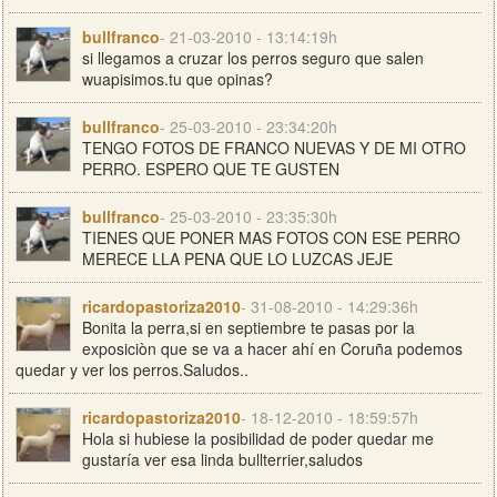
bullfranco
- 21-03-2010 - 13:14:19h
si llegamos a cruzar los perros seguro que salen
wuapisimos.tu que opinas?
bullfranco
- 25-03-2010 - 23:34:20h
TENGO FOTOS DE FRANCO NUEVAS Y DE MI OTRO
PERRO. ESPERO QUE TE GUSTEN
bullfranco
- 25-03-2010 - 23:35:30h
TIENES QUE PONER MAS FOTOS CON ESE PERRO
MERECE LLA PENA QUE LO LUZCAS JEJE
ricardopastoriza2010
- 31-08-2010 - 14:29:36h
Bonita la perra,si en septiembre te pasas por la
exposiciòn que se va a hacer ahí en Coruña podemos
quedar y ver los perros.Saludos..
ricardopastoriza2010
- 18-12-2010 - 18:59:57h
Hola si hubiese la posibilidad de poder quedar me
gustaría ver esa linda bullterrier,saludos