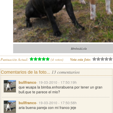
BImba&Lola
Puntuación Actual:
(
4
votos)
Vota esta foto:
13 comentarios
Comentarios de la foto...
bullfranco
- 19-03-2010 - 17:50:19h
que wuapa la bimba.enhorabuena por tener un gran
bull.que te parece el mio?
bullfranco
- 19-03-2010 - 17:50:58h
aria buena pareja con mi franco jeje