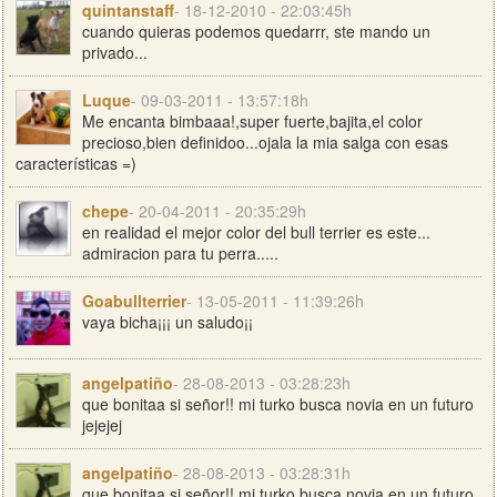
quintanstaff
- 18-12-2010 - 22:03:45h
cuando quieras podemos quedarrr, ste mando un
privado...
Luque
- 09-03-2011 - 13:57:18h
Me encanta bimbaaa!,super fuerte,bajita,el color
precioso,bien definidoo...ojala la mia salga con esas
características =)
chepe
- 20-04-2011 - 20:35:29h
en realidad el mejor color del bull terrier es este...
admiracion para tu perra.....
Goabullterrier
- 13-05-2011 - 11:39:26h
vaya bicha¡¡¡ un saludo¡¡
angelpatiño
- 28-08-2013 - 03:28:23h
que bonitaa si señor!! mi turko busca novia en un futuro
jejejej
angelpatiño
- 28-08-2013 - 03:28:31h
que bonitaa si señor!! mi turko busca novia en un futuro