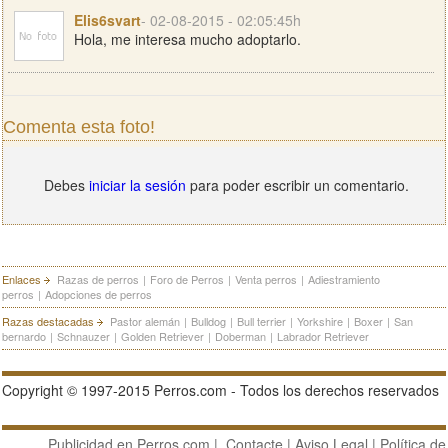
Elis6svart
- 02-08-2015 - 02:05:45h
Hola, me interesa mucho adoptarlo.
Comenta esta foto!
Debes
iniciar la sesión
para poder escribir un comentario.
Enlaces
Razas de perros
|
Foro de Perros
|
Venta perros
|
Adiestramiento
perros
|
Adopciones de perros
Razas destacadas
Pastor alemán
|
Bulldog
|
Bull terrier
|
Yorkshire
|
Boxer
|
San
bernardo
|
Schnauzer
|
Golden Retriever
|
Doberman
|
Labrador Retriever
Copyright © 1997-2015 Perros.com - Todos los derechos reservados
Publicidad en Perros.com
|
Contacte
|
Aviso Legal
|
Política de