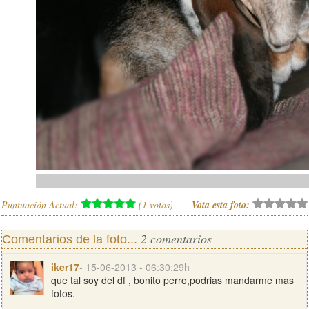
Puntuación Actual:
(
1
votos)
Vota esta foto:
2 comentarios
Comentarios de la foto...
iker17
- 15-06-2013 - 06:30:29h
que tal soy del df , bonito perro,podrias mandarme mas
fotos.