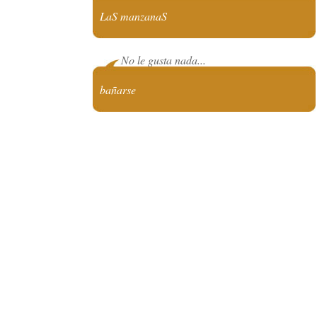
LaS manzanaS
No le gusta nada...
bañarse