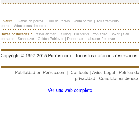
Enlaces
Razas de perros
|
Foro de Perros
|
Venta perros
|
Adiestramiento
perros
|
Adopciones de perros
Razas destacadas
Pastor alemán
|
Bulldog
|
Bull terrier
|
Yorkshire
|
Boxer
|
San
bernardo
|
Schnauzer
|
Golden Retriever
|
Doberman
|
Labrador Retriever
Copyright © 1997-2015 Perros.com - Todos los derechos reservados
Publicidad en Perros.com
|
Contacte
|
Aviso Legal
|
Política de
privacidad
|
Condiciones de uso
Ver sitio web completo