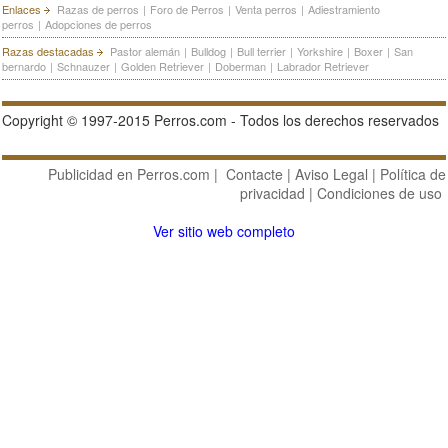
Enlaces
Razas de perros
|
Foro de Perros
|
Venta perros
|
Adiestramiento
perros
|
Adopciones de perros
Razas destacadas
Pastor alemán
|
Bulldog
|
Bull terrier
|
Yorkshire
|
Boxer
|
San
bernardo
|
Schnauzer
|
Golden Retriever
|
Doberman
|
Labrador Retriever
Copyright © 1997-2015 Perros.com - Todos los derechos reservados
Publicidad en Perros.com
|
Contacte
|
Aviso Legal
|
Política de
privacidad
|
Condiciones de uso
Ver sitio web completo