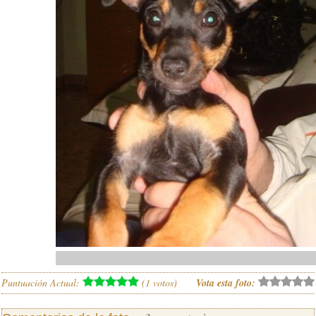
Puntuación Actual:
(
1
votos)
Vota esta foto: