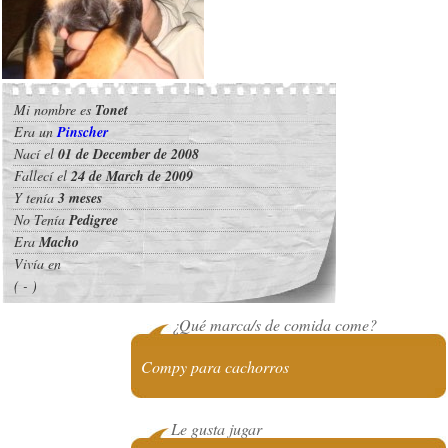
Mi nombre es
Tonet
Era un
Pinscher
Nací el
01 de December de 2008
Fallecí el
24 de March de 2009
Y tenía
3 meses
No Tenía
Pedigree
Era
Macho
Vivía en
( - )
¿Qué marca/s de comida come?
Compy para cachorros
Le gusta jugar