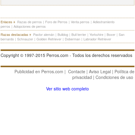
Enlaces
Razas de perros
|
Foro de Perros
|
Venta perros
|
Adiestramiento
perros
|
Adopciones de perros
Razas destacadas
Pastor alemán
|
Bulldog
|
Bull terrier
|
Yorkshire
|
Boxer
|
San
bernardo
|
Schnauzer
|
Golden Retriever
|
Doberman
|
Labrador Retriever
Copyright © 1997-2015 Perros.com - Todos los derechos reservados
Publicidad en Perros.com
|
Contacte
|
Aviso Legal
|
Política de
privacidad
|
Condiciones de uso
Ver sitio web completo